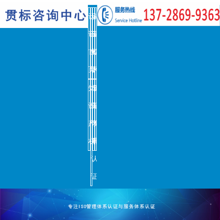
认
认
认
机
证
证
证
构
首
知
机
案
页
识
构
例
知
培
认
联
识
训
证
系
产
体
资
我
权
系
讯
们
认
证