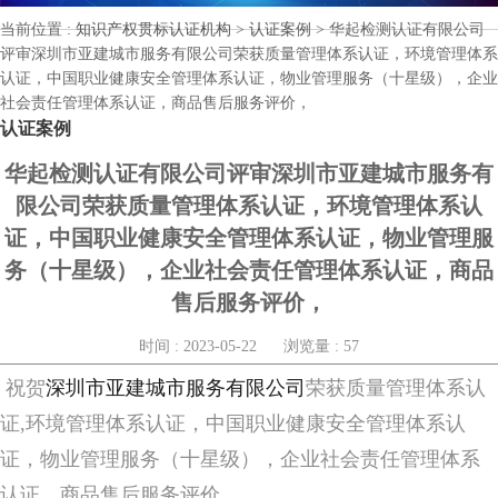
当前位置 :
知识产权贯标认证机构
>
认证案例
>
华起检测认证有限公司
评审深圳市亚建城市服务有限公司荣获质量管理体系认证，环境管理体系
认证，中国职业健康安全管理体系认证，物业管理服务（十星级），企业
社会责任管理体系认证，商品售后服务评价，
认证案例
华起检测认证有限公司评审深圳市亚建城市服务有
限公司荣获质量管理体系认证，环境管理体系认
证，中国职业健康安全管理体系认证，物业管理服
务（十星级），企业社会责任管理体系认证，商品
售后服务评价，
时间 : 2023-05-22
浏览量 : 57
祝贺
深圳市亚建城市服务有限公司
荣获
质量管理体系认
证,环境管理体系认证，中国职业健康安全管理体系认
证，物业管理服务（十星级），企业社会责任管理体系
认证，商品售后服务评价，